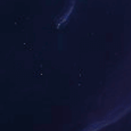
3月18日，由中国房地产业协会、上海易居
房地产企业代建综合能力TOP30”
榜单隆重揭晓。
+排行榜
蓝城
凭借持续引领行业的产品力与不断精进的
项殊荣
。
leyu·乐鱼（中国）体育官方网站 总裁
许