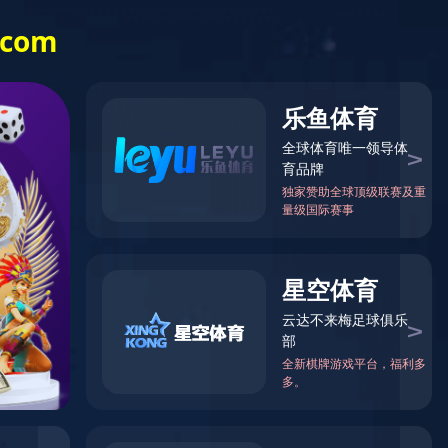
采购
联系蓝城
您的位置：
首页
>
新闻资讯
>
蓝城新闻