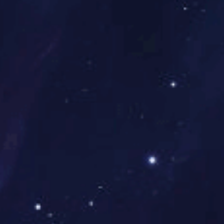
房地产研究院联合主办的
“2026中国房地产TOP500测评研究成果发布会”
暨
“中国房地产
服务力，
荣膺“2025中国房地产企业代建综合能力TOP3、2025中国房地产优秀政府
峰
总
出席会议并领取了相关奖项。