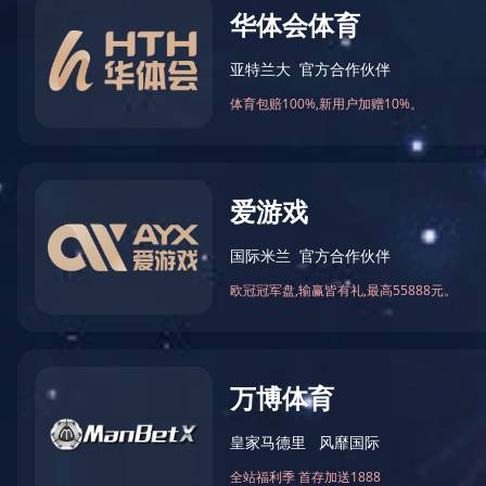
【蓝城时事】