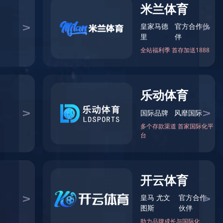
建综合能力TOP3